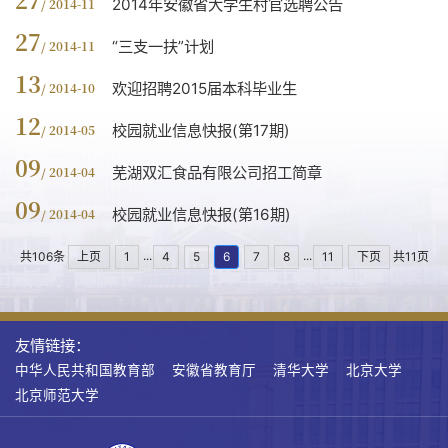
2014年安徽省大学生村官选聘公告
/ 2014-11
27
“三支一扶”计划
/ 2014-11
13
欢迎招聘2015届本科毕业生
/ 2014-10
12
校园就业信息快报(第17期)
/ 2014-05
09
芜湖双汇食品有限公司招工简章
/ 2014-04
09
校园就业信息快报(第16期)
/ 2014-04
...
...
共106条
上页
1
4
5
6
7
8
11
下页
共11页
友情链接：
中华人民共和国教育部
安徽省教育厅
清华大学
北京大学
北京师范大学