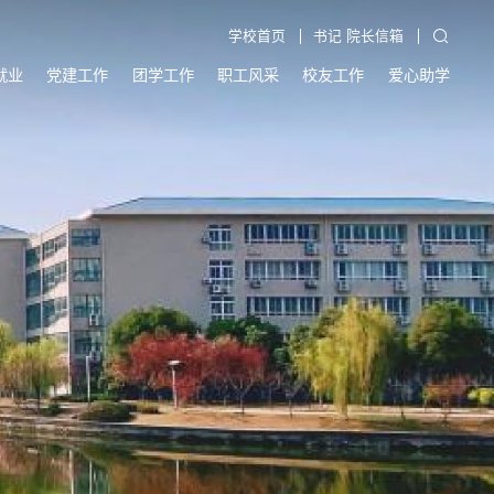
学校首页
书记 院长信箱
就业
党建工作
团学工作
职工风采
校友工作
爱心助学