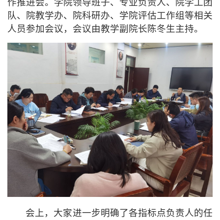
作推进会
。
学院领导班子、
专业负责人、院学工团
队、院教学办、院
科研办、
学院评估工作组等相关
人员参加会议，
会议由
教学副院长陈冬生
主持。
会上，大家进一步
明确了
各指标点负责人的任