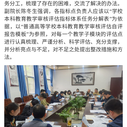
务分工，梳理了存在的困难，交流了解决的办法。
副院长陈冬生强调，
各
指标点
负责人
应该
以
“
学校
本科教育教学审核评估指标体系任务分解表”为
依
据，
以
“
普通高等学校本科教育教学审核评估自评
报告模板
”
为参照
，
对
每一
个教学子模块的
评估
点
进行认真梳理、
严谨
分析、
科学评估、充分
支撑
，
并
分析
亮点
与不足，
对
不足之处提出整改措施和方
法。