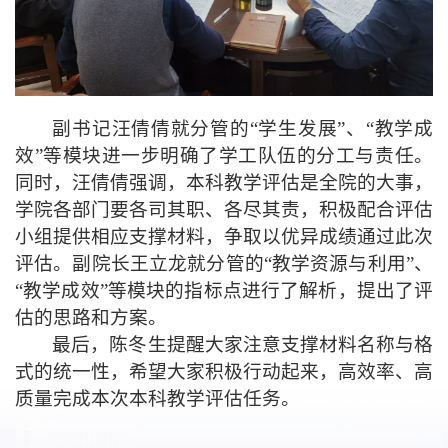
副书记汪倩倩
就分管的“
学生
发展”
、
“
教学
成
效”
等
模块进一步
明确了学工队伍
的分工与
责任。
同时
，汪倩倩
强调
，
本科教学评估是
全院
的大事
，
学院各部门要各司其职、各尽其责，积极配合评估
小组提供相应支撑材料，争取以优异成绩通过此次
评估。副院长
王立龙就分管的“
教学
资源与利用”
、
“
教学
成效”
等
模块
的
指标点
进行了解析
，提出了评
估的思路和方案
。
最后
，陈冬生提醒大家注意支撑材料名称与格
式的
统
一性
，
希望大家
积极行动
起来，高效率、高
质量完成
本次
本科教学评估任务。