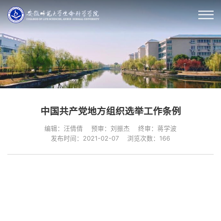
中国共产党地方组织选举工作条例
编辑：汪倩倩
预审：刘振杰
终审：蒋学波
发布时间：2021-02-07
浏览次数：
166