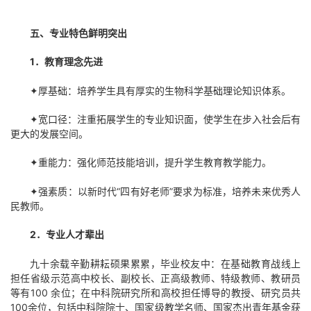
五、专业特色鲜明突出
1
．教育理念先进
✦厚基础：培养学生具有厚实的生物科学基础理论知识体系。
✦宽口径：注重拓展学生的专业知识面，使学生在步入社会后有
更大的发展空间。
✦重能力：强化师范技能培训，提升学生教育教学能力。
✦强素质：以新时代“四有好老师”要求为标准，培养未来优秀人
民教师。
2
．专业人才辈出
九十余载辛勤耕耘硕果累累，毕业校友中：在基础教育战线上
担任省级示范高中校长、副校长、正高级教师、特级教师、教研员
等有100 余位；在中科院研究所和高校担任博导的教授、研究员共
100余位，包括中科院院士、国家级教学名师、国家杰出青年基金获