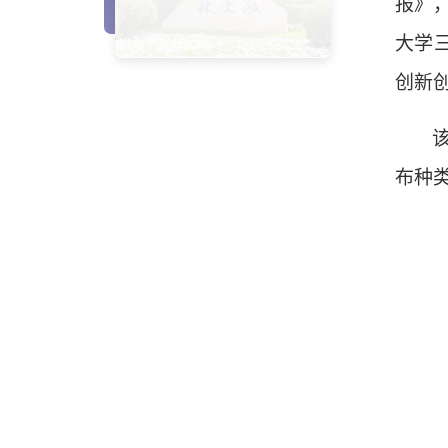
报》
大学
创新
布种