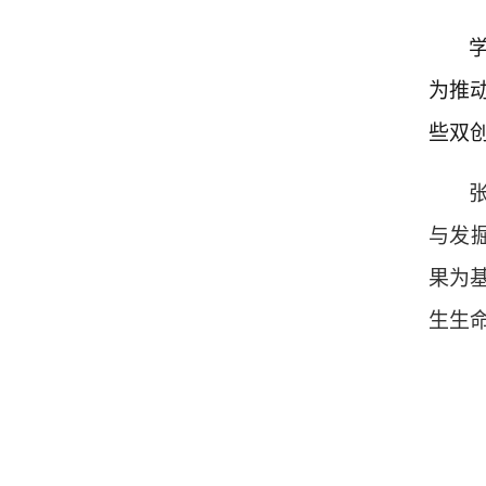
为推
些
双
与发
果为
生生