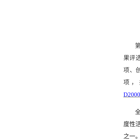
果评
项、创
项，
D200
度性
之一