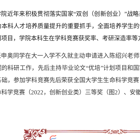
学院近年来积极贯彻落实国家
“双创（创新
创业
）
”战
动本科人才培养质量提升的重要抓手，全面培养学生的
创
项目，
学院本科生
在学科竞赛
获奖率
、考研深造
率
等
张申奥同学在大一入学不久就主动申请进入陈绍兴老师
掘的科研工作
，
先后
主持毕业
论文
“优培”计划项目和
基础，
参加
学科竞赛先后荣获全国大学生生命科学竞赛
命科学竞赛（
2022，
创新创业
类
）三等奖
（图
2）、
安