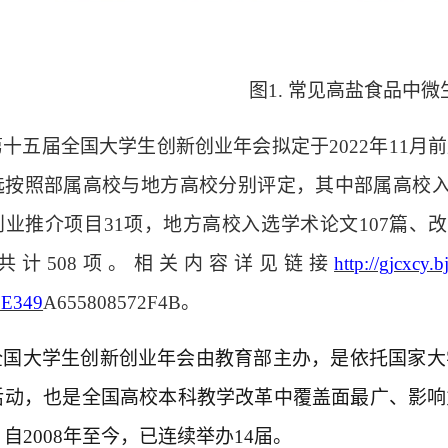
图
1. 常见高盐食品中
第十五届全国大学生创新创业年会拟定于
2022年1
选按照部属高校与地方高校分别评定，其中部属高校入选
业推介项目31项，地方高校入选学术论文107篇、改
共计
508项。相关
内容
详见链接
http://gjcxcy
0E349
A655808572F4B。
全国大学生创新创业年会由教育部主办，是依托国家大
活动，也是全国高校本科教学改革中覆盖面最广、影响
。
自
2008年至今，已连续举办
1
4届。