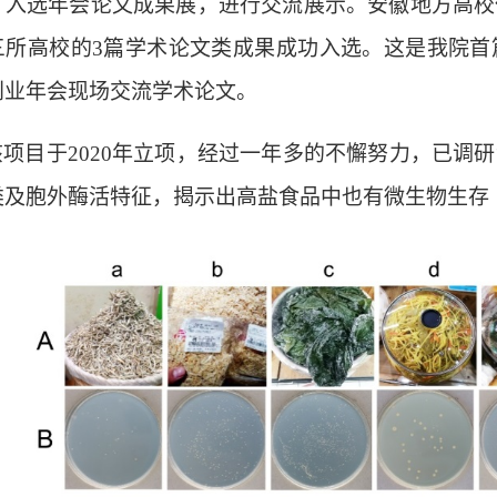
，入选年会论文成果展
，进行交流
展示。安徽地方高校
三所高校的
3篇学术论文类成果成功入选。这是我院首
创业年会现场交流学术论文。
该项目于
20
20
年立项，
经过一年多的不懈努力，
已调研
类及胞外酶活特征，
揭示出
高盐食品中也有微生物生存