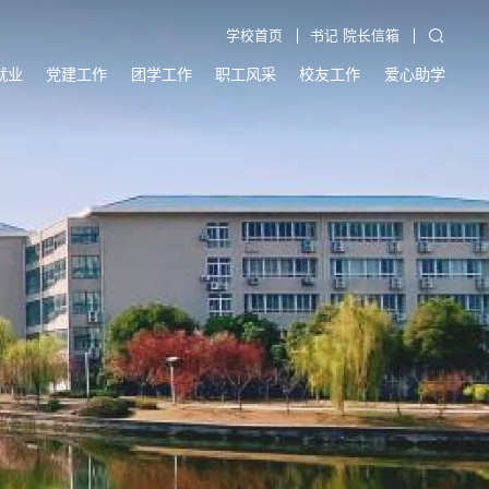
学校首页
书记 院长信箱
就业
党建工作
团学工作
职工风采
校友工作
爱心助学