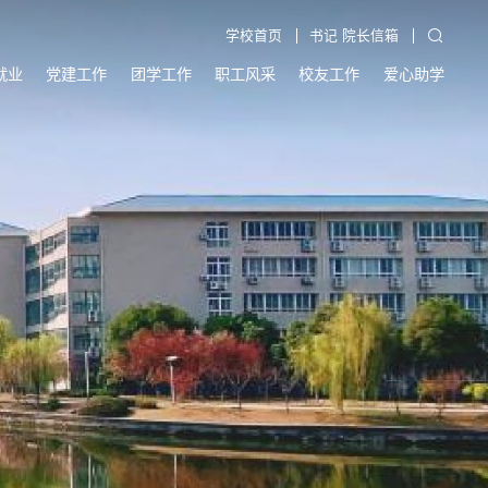
学校首页
书记 院长信箱
就业
党建工作
团学工作
职工风采
校友工作
爱心助学