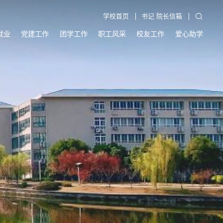
学校首页
书记 院长信箱
就业
党建工作
团学工作
职工风采
校友工作
爱心助学