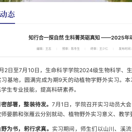
动态
知行合一探自然 生科菁英砺真知 ——2025
编辑：王志
预审：陈冬生
终审：王少仁
发布时间：2
7月2日至7月10日，生命科学学院2024级生物科学
实习基地，圆满完成为期9天的动植物学野外实习。本
炼学生专业技能，提高科研素养。
周密部署，整装待发。
7月1日，学院召开实习动员大
教师晏鹏和张雁云分别就动、植物野外实习意义、教学
山
野
为书，躬行求真。
实习期间，师生们以山川、溪流