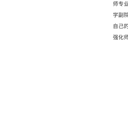
师专
学副
自己
强化