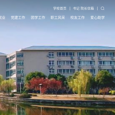
学校首页
书记 院长信箱
就业
党建工作
团学工作
职工风采
校友工作
爱心助学