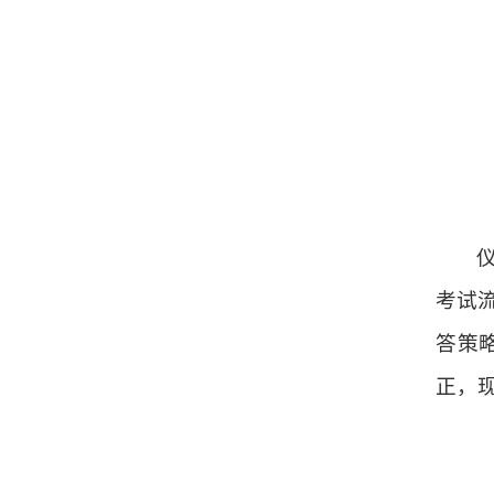
考试
答策
正，