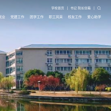
学校首页
书记 院长信箱
就业
党建工作
团学工作
职工风采
校友工作
爱心助学