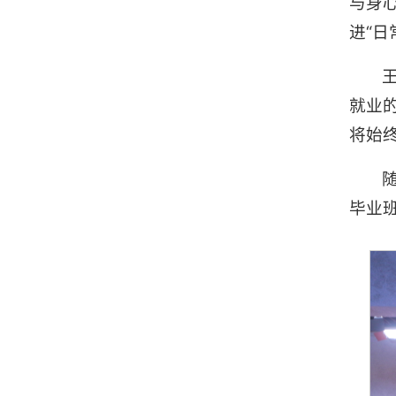
与身心
进“日
就业
将始
毕业