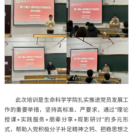
此次培训是生命科学学院扎实推进党员发展工
作的重要举措，坚持高标准、严要求，通过“理论
授课+实践服务+朋辈分享+观影研讨”的多元形
式，帮助入党积极分子补足精神之钙、把稳思想之