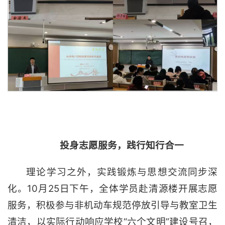
投身志愿服务，践行知行合一
理论学习之外，实践锻炼与思想交流同步深
化。10月25日下午，全体学员赴清源楼开展志愿
服务，积极参与非机动车规范停放引导与教室卫生
清洁，以实际行动响应学校“六个文明”建设号召，