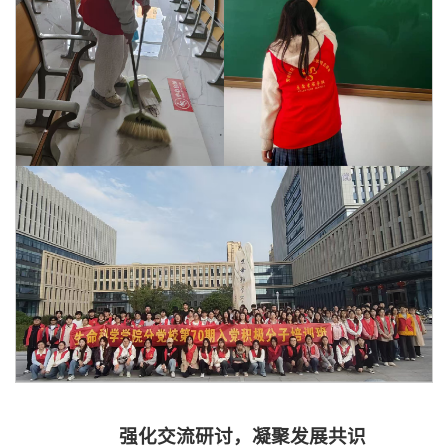
强化交流研讨，凝聚发展共识