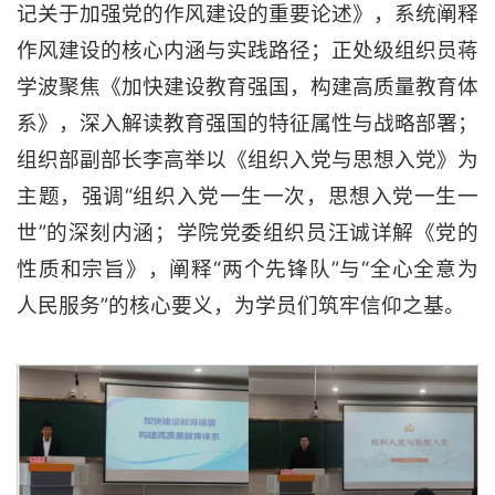
记关于加强党的作风建设的重要论述》，系统阐释
作风建设的核心内涵与实践路径；正处级组织员蒋
学波聚焦《加快建设教育强国，构建高质量教育体
系》，深入解读教育强国的特征属性与战略部署；
组织部副部长李高举以《组织入党与思想入党》为
主题，强调“组织入党一生一次，思想入党一生一
世”的深刻内涵；学院党委组织员汪诚详解《党的
性质和宗旨》，阐释“两个先锋队”与“全心全意为
人民服务”的核心要义，为学员们筑牢信仰之基。