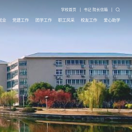
学校首页
书记 院长信箱
就业
党建工作
团学工作
职工风采
校友工作
爱心助学