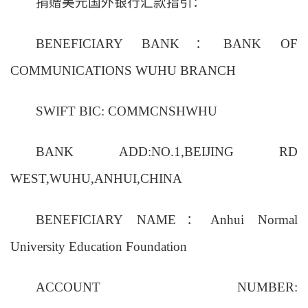
捐赠美元国外银行汇款指引：
BENEFICIARY BANK：BANK OF
COMMUNICATIONS WUHU BRANCH
SWIFT BIC: COMMCNSHWHU
BANK ADD:NO.1,BEIJING RD
WEST,WUHU,ANHUI,CHINA
BENEFICIARY NAME：Anhui Normal
University Education Foundation
ACCOUNT NUMBER: