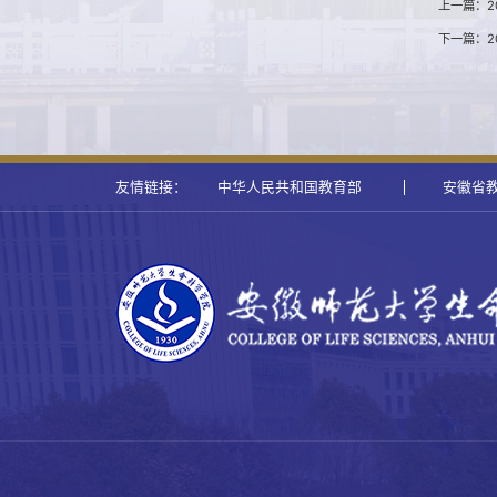
上一篇：2
下一篇：2
友情链接：
中华人民共和国教育部
安徽省