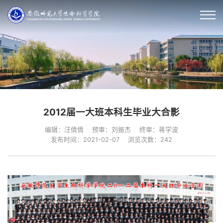
2012届一大班本科生毕业大合影
编辑：汪倩倩
预审：刘振杰
终审：蒋学波
发布时间：2021-02-07
浏览次数：
242