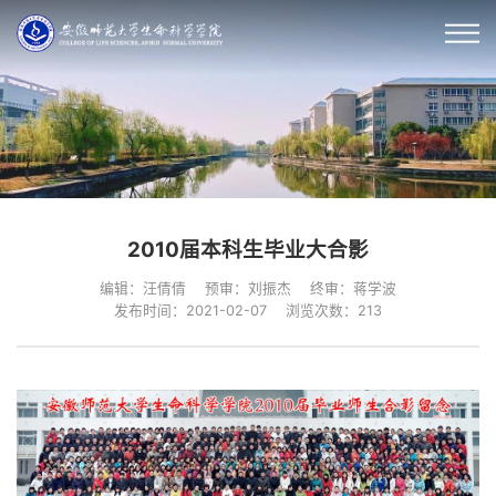
2010届本科生毕业大合影
编辑：汪倩倩
预审：刘振杰
终审：蒋学波
发布时间：2021-02-07
浏览次数：
213