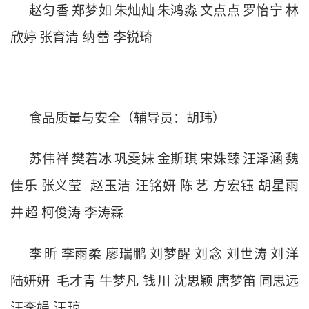
赵匀香
郑梦如
朱灿灿
朱鸿淼
文点点
罗怡宁
林
欣婷
张育清
纳
蕾
李锐琦
食品质量与安全（辅导员：胡玮）
苏伟祥
樊若冰
巩雯妹
金斯琪
宋姝臻
汪泽涵
魏
佳乐
张义莹
赵玉洁
汪铭妍
陈
艺
方宏钰
胡星雨
井
超
柯俊涛
李涛霖
李
昕
李雨柔
廖瑞鹏
刘梦醒
刘
念
刘世涛
刘
洋
陆妍妍
毛才青
牛梦凡
钱
川
沈思颖
唐梦笛
同思远
汪李娟
汪
琼