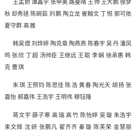
王孟娇
谭鑫宇
张申奥
路曼晴
王
帅
王大鹏
徐梦
秋
却秀拯
陈婉茹
刘
鹏
陶立龙
崔翰文
丁
悦
郭可依
夏守群
高
雅
韩吴煜
刘烨婷
陶克章
陶燕燕
陈春宇
吴
丹
潘凤
鸣
张
欣
丁
超
汤帅臣
王继远
王
聪
李
娴
徐承惠
韩
克
曹
琪
朱
琪
王预钧
陈思佳
陈
浩
黄
春
陶光天
胡
扬
张
嘉怡
郝嘉伟
王浩宇
王明伟
穆钰隆
蒋文宇
薛子寒
高
瑞
高
竹
陈怡婷
吴
璇
朱浩宇
束文辉
沈
妍
张鹏凡
翟齐齐
秦
璇
陈芙荣
金慧丽