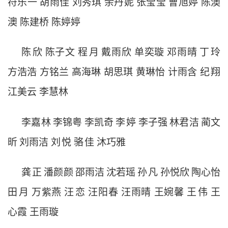
符乐一
胡雨佳
刘秀琪
余丹妮
张莹莹
曹旭婷
陈澳
澳
陈建桥
陈婷婷
陈
欣
陈子文
程
月
戴雨欣
单奕璇
邓雨晴
丁
玲
方浩浩
方铭兰
高海琳
胡思琪
黄琳怡
计雨含
纪
翔
江美云
李慧林
李嘉林
李锦粤
李凯奇
李
婷
李子强
林君洁
蔺文
昕
刘雨洁
刘
悦
骆
佳
沐巧雅
龚
正
潘颜颜
邵雨洁
沈若瑶
孙
凡
孙悦欣
陶心怡
田
月
万紫燕
汪
恋
汪阳春
汪雨晴
王婉馨
王
伟
王
心霞
王雨璇