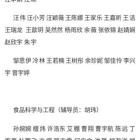
汪
伟
汪小芳
汪颖薇
王陈娜
王家乐
王嘉昕
王
洁
王瑞龙
王歆玥
吴然然
杨雨欣
余
薇
张依锦
赵婧娴
赵欣宇
朱
宇
邹思伊
冷
林
王若楠
王树彤
余珍妮
邹佳伶
李兴
宇
曾宇婷
食品科学与工程（辅导员：胡玮）
孙婉婉
檀
炜
许浩东
艾
棚
曹
翔
曹宇航
陈
远
丁