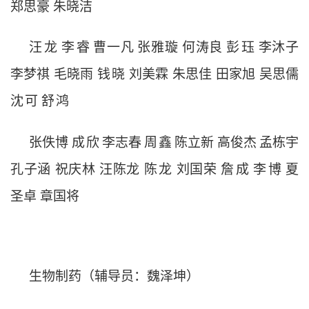
郑思豪
朱晓洁
汪
龙
李
睿
曹一凡
张雅璇
何涛良
彭
珏
李沐子
李梦祺
毛晓雨
钱
晓
刘美霖
朱思佳
田家旭
吴思儒
沈
可
舒
鸿
张佚博
成
欣
李志春
周
鑫
陈立新
高俊杰
孟栋宇
孔子涵
祝庆林
汪陈龙
陈
龙
刘国荣
詹
成
李
博
夏
圣卓
章国将
生物制药（辅导员：魏泽坤）