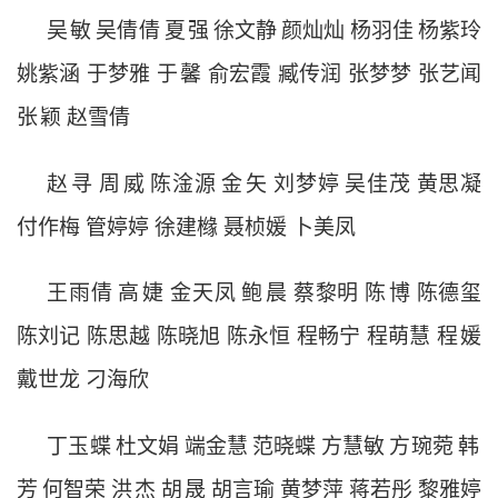
吴
敏
吴倩倩
夏
强
徐文静
颜灿灿
杨羽佳
杨紫玲
姚紫涵
于梦雅
于
馨
俞宏霞
臧传润
张梦梦
张艺闻
张
颖
赵雪倩
赵
寻
周
威
陈淦源
金
矢
刘梦婷
吴佳茂
黄思凝
付作梅
管婷婷
徐建橼
聂桢媛
卜美凤
王雨倩
高
婕
金天凤
鲍
晨
蔡黎明
陈
博
陈德玺
陈刘记
陈思越
陈晓旭
陈永恒
程畅宁
程萌慧
程
媛
戴世龙
刁海欣
丁玉蝶
杜文娟
端金慧
范晓蝶
方慧敏
方琬菀
韩
芳
何智荣
洪
杰
胡
晟
胡言瑜
黄梦萍
蒋若彤
黎雅婷