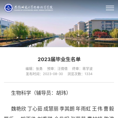
2023届毕业生名单
编辑：张勇
预审：汪倩倩
终审：蒋学波
发布时间：2023-08-30
浏览次数：
1334
生物科学（辅导员：胡玮）
魏艳欣
丁心茹
成慧丽
李其朗
年雨虹
王
伟
曹
毅