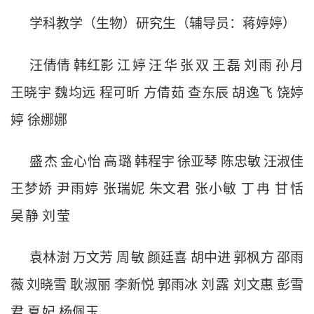
学科教学（生物）研究生（辅导员：蒋婷婷）
汪倩倩
韩红影
江
婷
汪
华
张
双
王
磊
刘
雨
孙
月
王晓宇
魏均远
程可昕
方倩茹
查东辰
胡逸飞
饶婷
婷
徐娜娜
盛
杰
金心怡
高
璐
韩程宇
徐亚琴
陈忠敏
汪淑佳
王梦娇
尹雨婷
张瑞妮
朱文君
张小敏
丁
冉
甘
恬
吴
静
刘
莹
袁林澍
万文芳
周
敏
颜廷喜
胡中进
郭枫方
邵雨
薇
刘晓雪
耿淑丽
李新悦
郭雨冰
刘
露
刘文惠
彭雪
君
夏
妃
杨佩玉