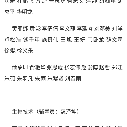
雨豪
杜鹏飞
方
熠
管志雯
何忠文
洪
静
胡瀚洋
胡
袁平
华明龙
黄丽娜
黄
影
李倩倩
李文静
李延睿
刘邓美
刘
洋
卢松浩
钱千年
施良伟
王
旭
王
妍
韦卧龙
魏文雨
徐
焜
徐义乐
俞承印
俞艳华
张思危
张志伟
赵俊博
赵
哲
郑
江
朱
硕
朱羽凡
朱
雨
朱紫贤
刘春雨
生物技术（辅导员：魏泽坤）