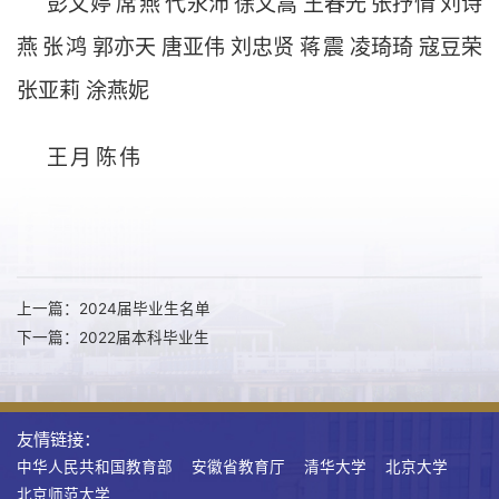
彭文婷
席
燕
代永沛
徐文嵩
王春光
张抒情
刘诗
燕
张
鸿
郭亦天
唐亚伟
刘忠贤
蒋
震
凌琦琦
寇豆荣
张亚莉
涂燕妮
王
月
陈
伟
上一篇：2024届毕业生名单
下一篇：2022届本科毕业生
友情链接：
中华人民共和国教育部
安徽省教育厅
清华大学
北京大学
北京师范大学