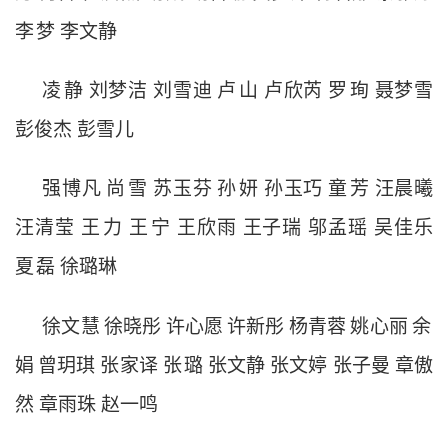
李
梦
李文静
凌
静
刘梦洁
刘雪迪
卢
山
卢欣芮
罗
珣
聂梦雪
彭俊杰
彭雪儿
强博凡
尚
雪
苏玉芬
孙
妍
孙玉巧
童
芳
汪晨曦
汪清莹
王
力
王
宁
王欣雨
王子瑞
邬孟瑶
吴佳乐
夏
磊
徐璐琳
徐文慧
徐晓彤
许心愿
许新彤
杨青蓉
姚心丽
余
娟
曾玥琪
张家译
张
璐
张文静
张文婷
张子曼
章傲
然
章雨珠
赵一鸣