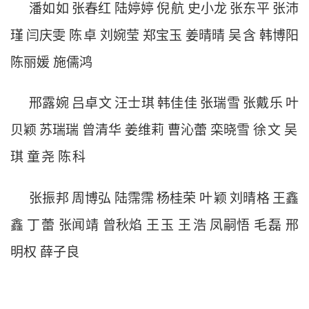
潘如如
张春红
陆婷婷
倪
航
史小龙
张东平
张沛
瑾
闫庆雯
陈
卓
刘婉莹
郑宝玉
姜晴晴
吴
含
韩博阳
陈丽媛
施儒鸿
邢露婉
吕卓文
汪士琪
韩佳佳
张瑞雪
张戴乐
叶
贝颖
苏瑞瑞
曾清华
姜维莉
曹沁蕾
栾晓雪
徐
文
吴
琪
童
尧
陈
科
张振邦
周博弘
陆霈霈
杨桂荣
叶
颖
刘晴格
王鑫
鑫
丁
蕾
张闻靖
曾秋焰
王
玉
王
浩
凤嗣悟
毛
磊
邢
明权
薛子良