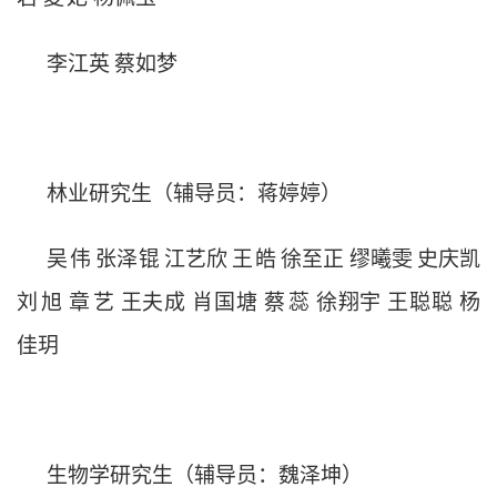
李江英
蔡如梦
林业研究生（辅导员：蒋婷婷）
吴
伟
张泽锟
江艺欣
王
皓
徐至正
缪曦雯
史庆凯
刘
旭
章
艺
王夫成
肖国塘
蔡
蕊
徐翔宇
王聪聪
杨
佳玥
生物学研究生（辅导员：魏泽坤）