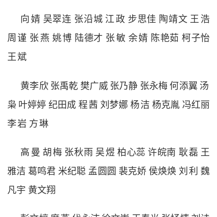
向
婧
吴翠连
张沿城
江
政
步思佳
陶靖文
王
浩
周
谨
张
燕
姚
博
陆德才
张
敏
余
婧
陈艳茹
柯子怡
王
斌
黄李欣
张禹乾
樊广威
张乃静
张永梅
何添翼
汤
枭
叶婷婷
纪田成
程
茜
刘梦娜
杨
洁
杨克胤
冯红丽
李
岩
方
琳
高
曼
胡
梅
张秋雨
吴
煜
柏心蕊
许皖南
耿
磊
王
雅洁
葛鸣君
米纪聪
孟圆圆
裴克娇
侯焕焕
刘
利
魏
凡宇
黄文翔