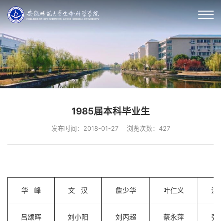
1985届本科毕业生
发布时间：2018-01-27
浏览次数：
427
华 峰
文 汉
詹少华
叶仁义
江
吕颂晖
刘小阳
刘丙超
蔡永萍
张