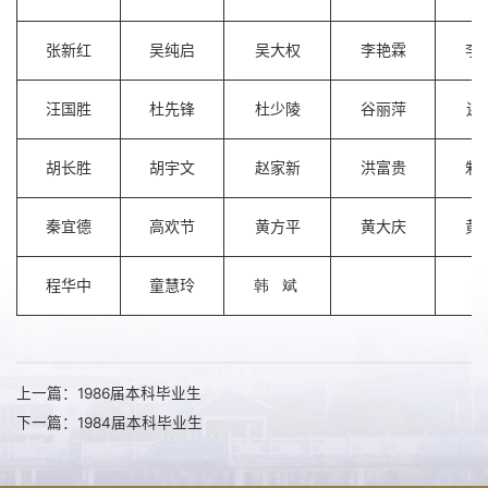
张新红
吴纯启
吴大权
李艳霖
李
汪国胜
杜先锋
杜少陵
谷丽萍
连
胡长胜
胡宇文
赵家新
洪富贵
邾
秦宜德
高欢节
黄方平
黄大庆
黄
程华中
童慧玲
韩 斌
上一篇：1986届本科毕业生
下一篇：1984届本科毕业生