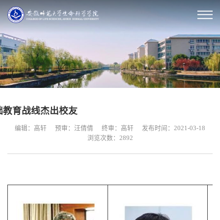
础教育战线杰出校友
编辑：高轩
预审：汪倩倩
终审：高轩
发布时间：2021-03-18
浏览次数：
2892