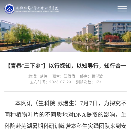
【青春“三下乡”】以行探知，以知导行，知行合一
编辑：胡玮
预审：汪倩倩
终审：蒋学波
发布时间：2023-07-29
浏览次数：
173
本网讯（生科院
苏煜生）
7月7日，为探究不
同种植物叶片的不同质地对DNA提取的影响，生
科院赴芜湖暑期科研训练营本科生实践团队来到安