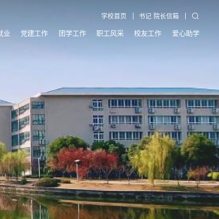
学校首页
书记 院长信箱
就业
党建工作
团学工作
职工风采
校友工作
爱心助学