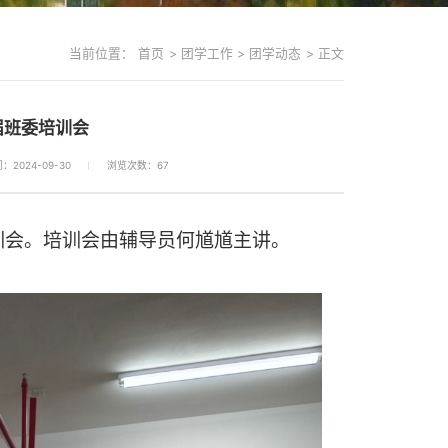
当前位置：
首页
>
团学工作
>
团学动态
>
正文
届班委培训会
2024-09-30
浏览次数：
67
训会。培训会由辅导员何馗馗主讲。