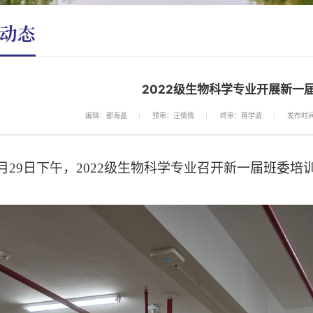
动态
2022级生物科学专业开展新一
编辑：都海晶
预审：汪倩倩
终审：蒋学波
发布时间：
月
29
日下午，
2022
级生物科学专业召开新一届班委培