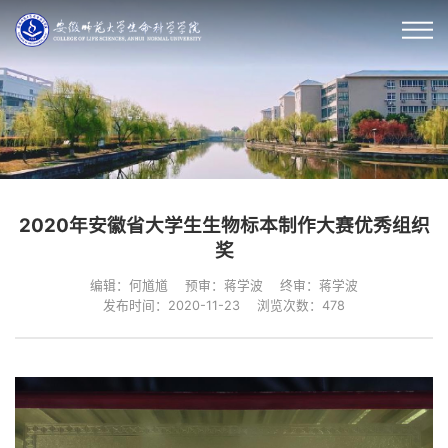
2020年安徽省大学生生物标本制作大赛优秀组织
奖
编辑：何馗馗
预审：蒋学波
终审：蒋学波
发布时间：2020-11-23
浏览次数：
478