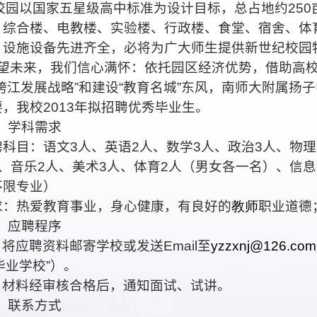
校园以国家五星级高中标准为设计目标，总占地约
250
、综合楼、电教楼、实验楼、行政楼、食堂、宿舍、体
，设施设备先进齐全，必将为广大师生提供新世纪校园
望未来，我们信心满怀：依托园区经济优势，借助高
跨江发展战略
”
和建设
“
教育名城
”
东风，南师大附属扬子
要，我校
2013
年拟招聘优秀毕业生。
、学科需求
聘科目：语文
3
人、英语
2
人、数学
3
人、政治
3
人、物理
、音乐
2
人、美术
3
人、体育
2
人（男女各一名）、信息
不限专业）
求：热爱教育事业，身心健康，有良好的
教师
职业道德
、应聘程序
、将应聘资料邮寄学校或发送
Email
至
yzzxnj@126.com
毕业学校
”
）。
、材料经审核合格后，通知面试、试讲。
、联系方式