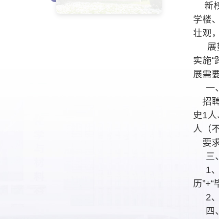
新
学楼
壮观
展
实施
“
展需
一
招
史
1
人
人（
要
三
1
历
”+“
2
四