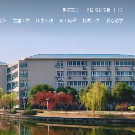
学校首页
书记 院长信箱
就业
党建工作
团学工作
职工风采
校友工作
爱心助学