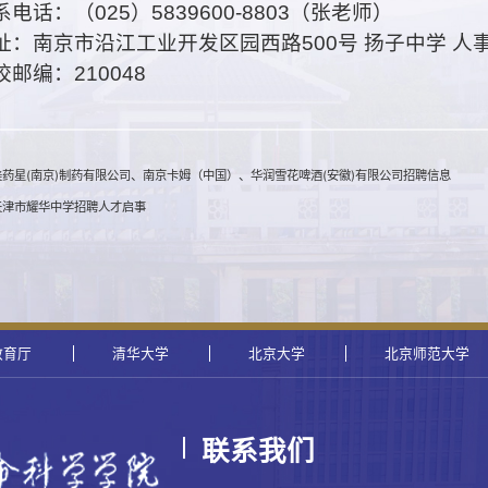
系电话：（
025
）
5839600-8803
（
张
老师）
址：南京市沿江工业开发区园西路
500
号
扬子中学
人
校邮编：
210048
药星(南京)制药有限公司、南京卡姆（中国）、华润雪花啤酒(安徽)有限公司招聘信息
天津市耀华中学招聘人才启事
教育厅
清华大学
北京大学
北京师范大学
联系我们