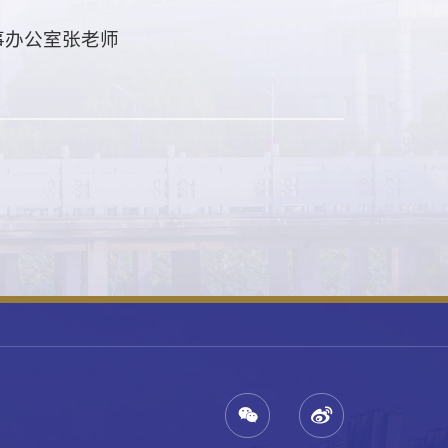
事办
公室张
老师