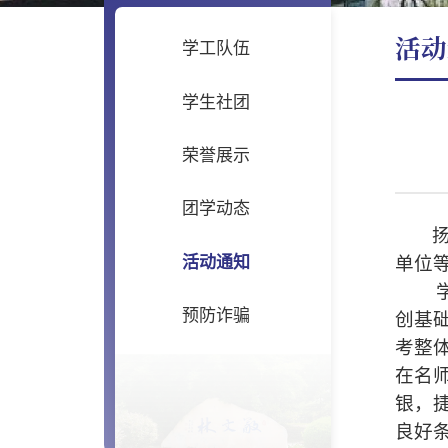
活动
学工队伍
学生社团
荣誉展示
团学动态
活动通知
单位
预防诈骗
创基
考整
在名
银，
良好