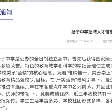
通知
扬子中学招聘人才信
发布时间：2013-04-02
浏览次
扬子中学是公办的全日制独立高中，曾先后获得国家级
等多项荣誉。特色的教育教学和科学的精细管理使之成
学校秉承
“
至精
”
的核心理念，凭着
“
惟精惟一，崇善崇上
础教育精品强校
”
为目标，在
“
严实活新
”
教风引导下，爱
体推进率连续几年在市各重点中学中名列前茅，并因此
师、优师的带领
下，竞赛成绩斐然，近三年我校共有一
捷报频传。学生生活丰富多彩，学校社团形式多样，各
条件。