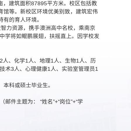
亩，建筑面积
87895
平方米。校区包括教
育馆等。新校区环境优美别致，建筑宏伟
特有的育人环境。
校智力资源，携手澳洲高中名校，乘南京
中学将如鲲鹏展翅，扶摇直上。因学校发
2
人、化学
1
人、地理
1
人、生物
1
人、历
技术
3
人、心理健康
1
人、实验室管理员
1
；本科或硕士毕业生。
（邮件主题为：
“
姓名
”+“
岗位
”+“
学