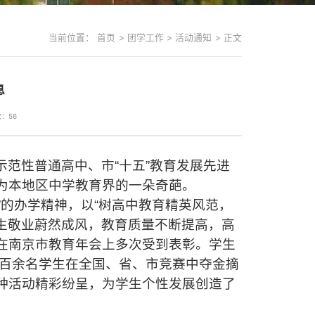
当前位置：
首页
>
团学工作
>
活动通知
>
正文
息
数：
56
示范性普通高中、市
“
十五
”
教育发展先进
为本地区中学教育界的一朵奇葩。
”
的办学精神，以
“
树高中教育精英风范，
生敬业蔚然成风，教育质量不断提高，高
在南京市教育年会上多次受到表彰。学生
百余名学生在全国、省、市竞赛中夺金摘
种活动精彩纷呈，为学生个性发展创造了