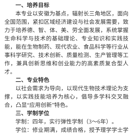
一、培养目标
本专业
以
安徽
为基点
，辐射长三角
地区
，面向
全国
范围
，
紧扣
区域经济建设
与
社会发展需要，
致
力于培养
德、智、体、美、劳全面发展，系统掌握
生命科学与技术的基础理论、
专业
知识
和实践
技
能，
能
在生物制药、现代农业、食品
科学
等行业从
事科学研究、技术
创新
、质
量
检测、生产管理等工
作，
兼
具创新
思维
和创业
能力
的高素质复合型人
才。
二、专业特色
以社会需求为导向，以现代生物技术理论为
支
撑
，以
实践
技能
培养
为核心，倡导多学科交叉
融
合
，
凸显
“应用
创新
”特色。
三、学制学位
学制：四年，
实行
弹性学制
（
3～6年
）
。
学
位：修业期满，成绩合格，授予理学学士学