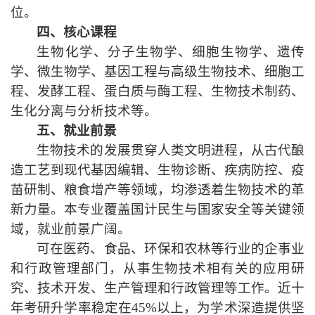
位。
四、核心课程
生物化学、分子生物学、细胞生物学、遗传
学、微生物学、基因工程与高级生物技术、细胞工
程、发酵工程、蛋白质与酶工程、生物技术制药、
生化分离与分析技术等。
五、就业前景
生物技术的发展贯穿人类文明
进程，
从古
代
酿
造
工艺
到
现
代基因编辑、生物诊断、疾病
防控
、疫
苗研制、粮食增产等
领域
，
均
渗透着生物技术
的革
新力量
。本专业
覆盖
国计民生
与
国家安全等
关键
领
域，就业
前景
广
阔
。
可
在医药、食品、环保和农林等行业的企事业
和行政管理部门
，
从事生物技术
相
有关的应用研
究、技术开发、生产管理和行政管理等工作。近十
年考研
升学
率
稳定
在4
5
%以上
，为学术深造提供坚