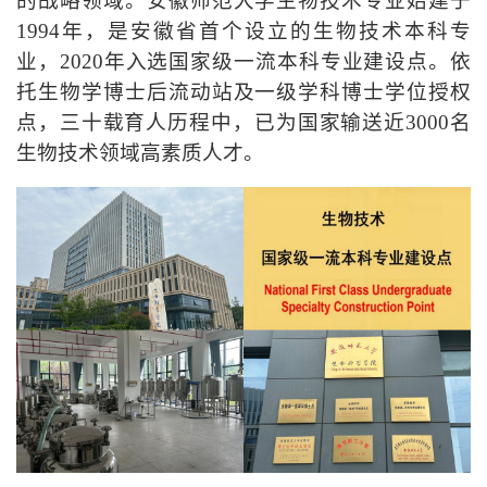
的
战略
领域。安徽师范大学生物技术专业
始
建于
1994年，是安徽省
首个设
立的生物技术本科专
业，2020年
入选
国家级一流本科专业建设点。依
托生物学博士后流动站
及
一级学科博士学位授权
点，
三十载育人历程中，已
为国家
输送
近3000名
生物技术
领域
高素质人才。