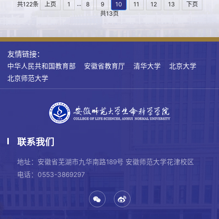
...
共122条
上页
1
8
9
10
11
12
13
下页
共13页
友情链接：
中华人民共和国教育部
安徽省教育厅
清华大学
北京大学
北京师范大学
联系我们
地址：安徽省芜湖市九华南路189号 安徽师范大学花津校区
电话：0553-3869297