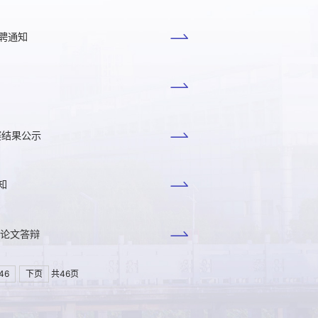
招聘通知
赛结果公示
知
位论文答辩
46
下页
共46页