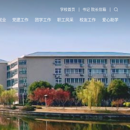
学校首页
书记 院长信箱
就业
党建工作
团学工作
职工风采
校友工作
爱心助学