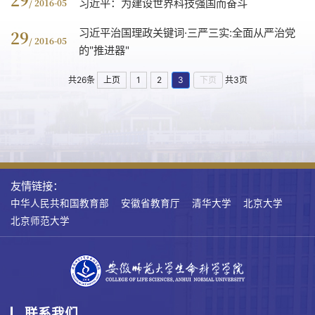
习近平：为建设世界科技强国而奋斗
/ 2016-05
习近平治国理政关键词·三严三实:全面从严治党
29
/ 2016-05
的"推进器"
共26条
上页
1
2
3
下页
共3页
友情链接：
中华人民共和国教育部
安徽省教育厅
清华大学
北京大学
北京师范大学
联系我们